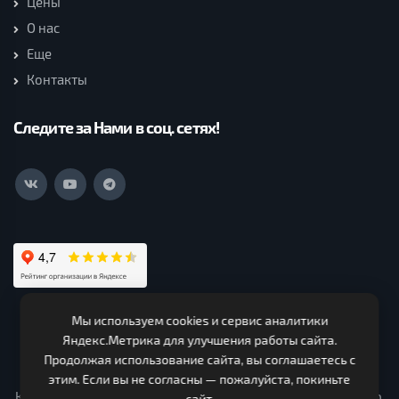
Цены
О нас
Еще
Контакты
Следите за Нами в соц. сетях!
Мы используем cookies и сервис аналитики
ООО Нагорская Лесная Компания (c) 2026. Все права
Яндекс.Метрика для улучшения работы сайта.
защищены.
Продолжая использование сайта, вы соглашаетесь с
ИНН 4319000330 ОГРН 1124303000150. Адрес 613260,
этим. Если вы не согласны — пожалуйста, покиньте
Кировская область, Нагорский район, Чеглаковское с/п ур.
сайт.