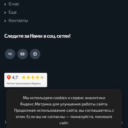
О нас
Еще
Контакты
Следите за Нами в соц. сетях!
Мы используем cookies и сервис аналитики
ООО Нагорская Лесная Компания (c) 2026. Все права
Яндекс.Метрика для улучшения работы сайта.
защищены.
Продолжая использование сайта, вы соглашаетесь с
ИНН 4319000330 ОГРН 1124303000150. Адрес 613260,
этим. Если вы не согласны — пожалуйста, покиньте
Кировская область, Нагорский район, Чеглаковское с/п ур.
сайт.