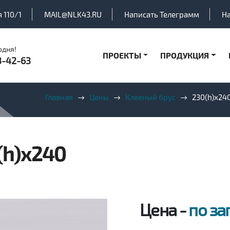
 110/1
MAIL@NLK43.RU
Написать Телеграмм
Н
одня!
ПРОЕКТЫ
ПРОДУКЦИЯ
3-42-63
Главная
Цены
Клееный брус
230(h)x24
(h)x240
Цена -
по за