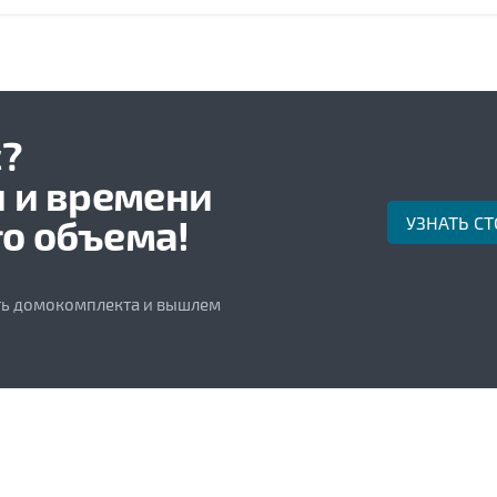
?
и и времени
о объема!
УЗНАТЬ С
сть домокомплекта и вышлем