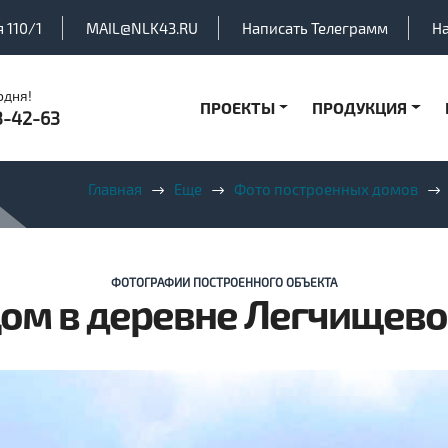
 110/1
MAIL@NLK43.RU
Написать Телеграмм
Н
одня!
ПРОЕКТЫ
ПРОДУКЦИЯ
3-42-63
Главная
Еще
Фото построенных домов
ФОТОГРАФИИ ПОСТРОЕННОГО ОБЪЕКТА
ом в деревне Легчищево