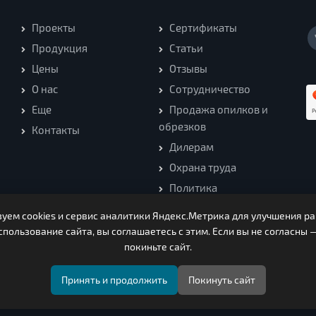
Проекты
Сертификаты
Продукция
Статьи
Цены
Отзывы
О нас
Сотрудничество
Еще
Продажа опилков и
обрезков
Контакты
Дилерам
Охрана труда
Политика
конфиденциальности
уем cookies и сервис аналитики Яндекс.Метрика для улучшения ра
пользование сайта, вы соглашаетесь с этим. Если вы не согласны 
ООО Нагорская Лесная Компания (c) 2026. Все права защищены
покиньте сайт.
13260, Кировская область, Нагорский район, Чеглаковское с/п 
Принять и продолжить
Покинуть сайт