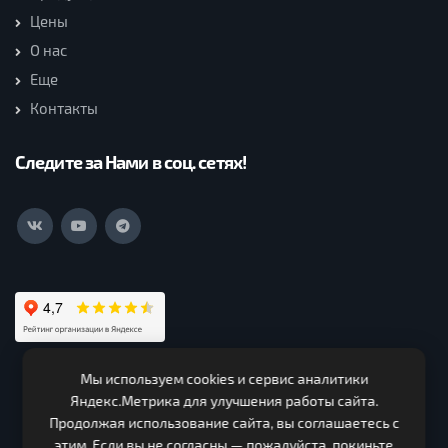
Цены
О нас
Еще
Контакты
Следите за Нами в соц. сетях!
Мы используем cookies и сервис аналитики
ООО Нагорская Лесная Компания (c) 2026. Все права
Яндекс.Метрика для улучшения работы сайта.
защищены.
Продолжая использование сайта, вы соглашаетесь с
ИНН 4319000330 ОГРН 1124303000150. Адрес 613260,
этим. Если вы не согласны — пожалуйста, покиньте