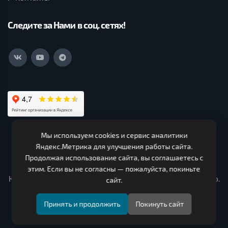
Следите за Нами в соц. сетях!
Мы используем cookies и сервис аналитики
ООО Нагорская Лесная Компания (c) 2026. Все права
Яндекс.Метрика для улучшения работы сайта.
защищены.
Продолжая использование сайта, вы соглашаетесь с
ИНН 4319000330 ОГРН 1124303000150. Адрес 613260,
этим. Если вы не согласны — пожалуйста, покиньте
Кировская область, Нагорский район, Чеглаковское с/п ур.
сайт.
Сочнево промышленная зона, строение № 3
Принять и продолжить
Покинуть сайт