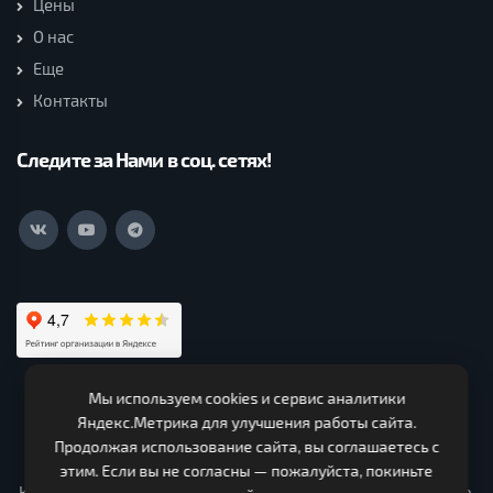
Цены
О нас
Еще
Контакты
Следите за Нами в соц. сетях!
Мы используем cookies и сервис аналитики
ООО Нагорская Лесная Компания (c) 2026. Все права
Яндекс.Метрика для улучшения работы сайта.
защищены.
Продолжая использование сайта, вы соглашаетесь с
ИНН 4319000330 ОГРН 1124303000150. Адрес 613260,
этим. Если вы не согласны — пожалуйста, покиньте
Кировская область, Нагорский район, Чеглаковское с/п ур.