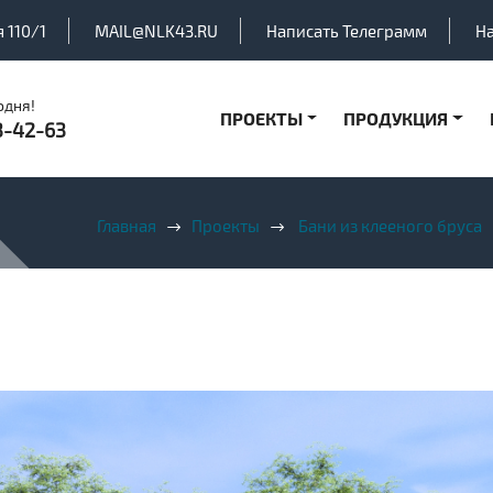
 110/1
MAIL@NLK43.RU
Написать Телеграмм
Н
одня!
ПРОЕКТЫ
ПРОДУКЦИЯ
3-42-63
Главная
Проекты
Бани из клееного бруса