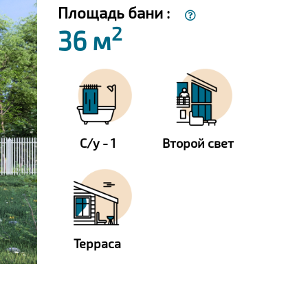
Площадь бани :
2
36 м
С/у - 1
Второй свет
Терраса