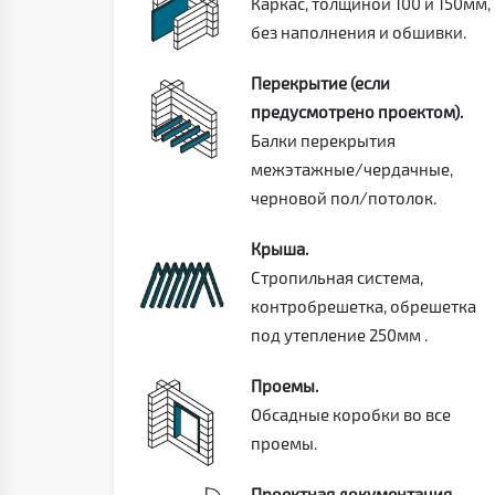
Каркас, толщиной 100 и 150мм,
без наполнения и обшивки.
Перекрытие (если
предусмотрено проектом).
Балки перекрытия
межэтажные/чердачные,
черновой пол/потолок.
Крыша.
Стропильная система,
контробрешетка, обрешетка
под утепление 250мм .
Проемы.
Обсадные коробки во все
проемы.
Проектная документация.