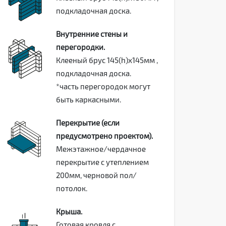
подкладочная доска.
Внутренние стены и
перегородки.
Клееный брус 145(h)х145мм ,
подкладочная доска.
*часть перегородок могут
быть каркасными.
Перекрытие (если
предусмотрено проектом).
Межэтажное/чердачное
перекрытие с утеплением
200мм, черновой пол/
потолок.
Крыша.
Готовая кровля с