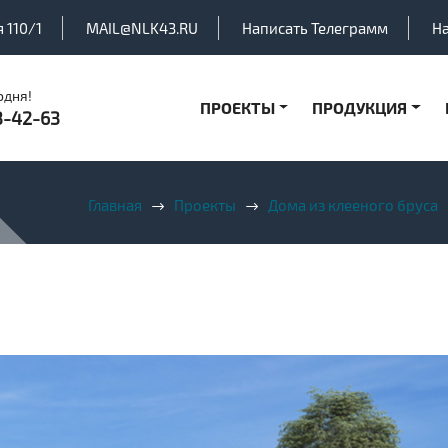
 110/1
MAIL@NLK43.RU
Написать Телеграмм
Н
одня!
ПРОЕКТЫ
ПРОДУКЦИЯ
3-42-63
Главная
Проекты
Дома из клееного бруса