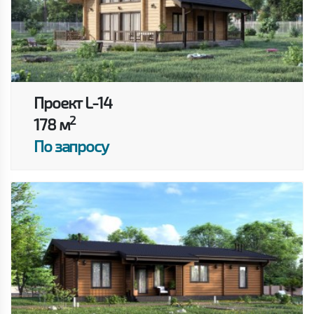
Проект L-14
2
178 м
По запросу