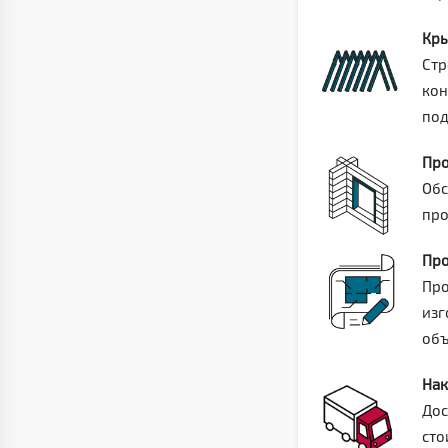
Кры
Стр
кон
под
Про
Обс
про
Про
Про
изг
объ
Нак
Дос
сто