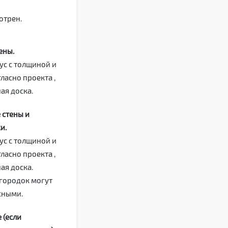
отрен.
ены.
ус с толщиной и
ласно проекта ,
ая доска.
 стены и
и.
ус с толщиной и
ласно проекта ,
ая доска.
егородок могут
сными.
 (если