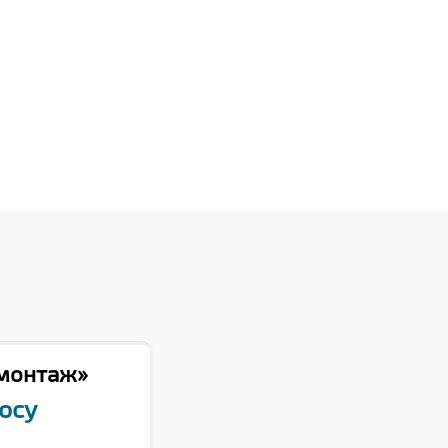
 монтаж»
осу