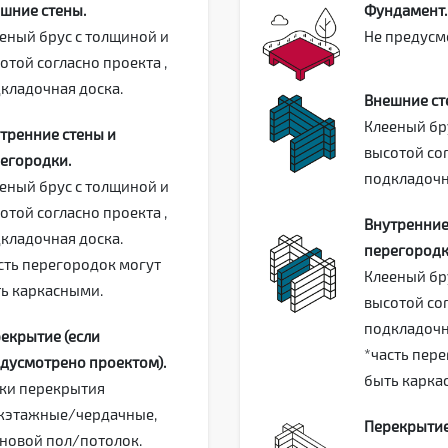
шние стены.
Фундамент.
еный брус с толщиной и
Не предусм
отой согласно проекта ,
кладочная доска.
Внешние ст
Клееный бр
тренние стены и
высотой сог
егородки.
подкладочн
еный брус с толщиной и
отой согласно проекта ,
Внутренние
кладочная доска.
перегородк
сть перегородок могут
Клееный бр
ь каркасными.
высотой сог
подкладочн
екрытие (если
*часть пер
дусмотрено проектом).
быть карка
ки перекрытия
этажные/чердачные,
Перекрытие
новой пол/потолок.