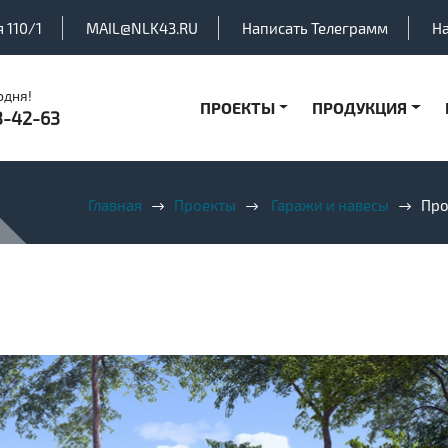
 110/1
MAIL@NLK43.RU
Написать Телеграмм
Н
одня!
ПРОЕКТЫ
ПРОДУКЦИЯ
3-42-63
Главная
Проекты
Гаражи и навесы
Про