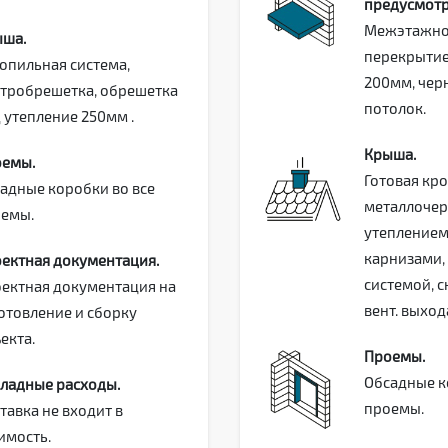
предусмотр
Межэтажно
ша.
перекрытие
опильная система,
200мм, чер
тробрешетка, обрешетка
потолок.
 утепление 250мм .
Крыша.
емы.
Готовая кро
адные коробки во все
металлочер
емы.
утеплением
карнизами,
ектная документация.
системой, 
ектная документация на
вент. выход
отовление и сборку
екта.
Проемы.
Обсадные к
ладные расходы.
проемы.
тавка не входит в
имость.