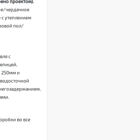
ено проектом).
е/чердачное
 с утеплением
новой пол/
вля с
епицей,
 250мм и
 водосточной
снегозадержанием,
ами.
оробки во все