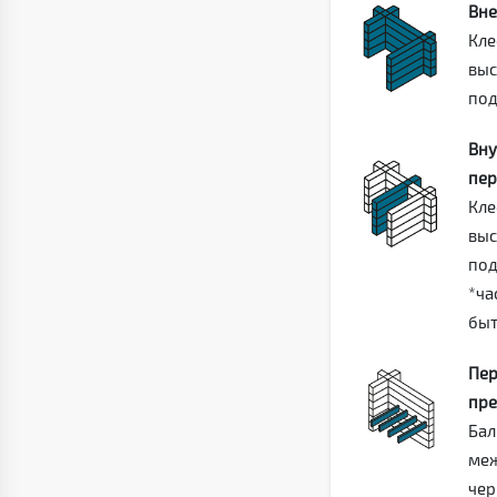
Вне
Кле
выс
под
Вну
пер
Кле
выс
под
*ча
быт
Пер
пре
Бал
меж
чер