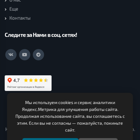
Еще
Контакты
Следите за Нами в соц. сетях!
Мы используем cookies и сервис аналитики
ООО Нагорская Лесная Компания (c) 2026. Все права
Яндекс.Метрика для улучшения работы сайта.
защищены.
Продолжая использование сайта, вы соглашаетесь с
ИНН 4319000330 ОГРН 1124303000150. Адрес 613260,
этим. Если вы не согласны — пожалуйста, покиньте
Кировская область, Нагорский район, Чеглаковское с/п ур.
сайт.
Сочнево промышленная зона, строение № 3