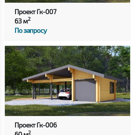
Проект Гк-007
2
63 м
По запросу
Проект Гк-006
2
60 м