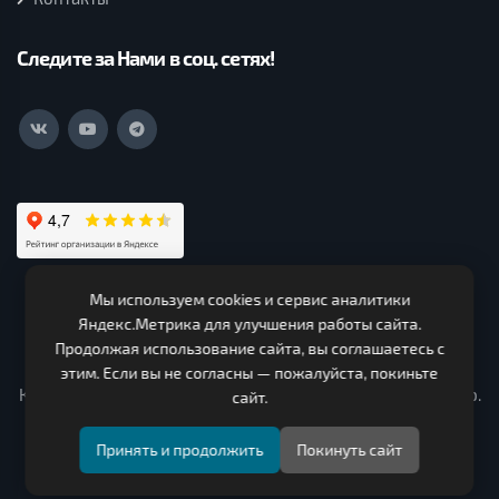
Следите за Нами в соц. сетях!
Мы используем cookies и сервис аналитики
ООО Нагорская Лесная Компания (c) 2026. Все права
Яндекс.Метрика для улучшения работы сайта.
защищены.
Продолжая использование сайта, вы соглашаетесь с
ИНН 4319000330 ОГРН 1124303000150. Адрес 613260,
этим. Если вы не согласны — пожалуйста, покиньте
Кировская область, Нагорский район, Чеглаковское с/п ур.
сайт.
Сочнево промышленная зона, строение № 3
Принять и продолжить
Покинуть сайт