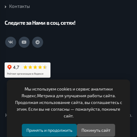
Контакты
Следите за Нами в соц. сетях!
Мы используем cookies и сервис аналитики
ООО Нагорская Лесная Компания (c) 2026. Все права
Яндекс.Метрика для улучшения работы сайта.
защищены.
Продолжая использование сайта, вы соглашаетесь с
ИНН 4319000330 ОГРН 1124303000150. Адрес 613260,
этим. Если вы не согласны — пожалуйста, покиньте
Кировская область, Нагорский район, Чеглаковское с/п ур.
сайт.
Сочнево промышленная зона, строение № 3
Принять и продолжить
Покинуть сайт